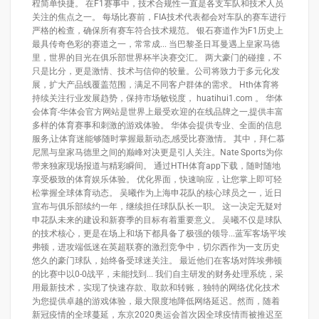
程简单快捷。 在F1赛事中，技术合规性一直是各支车队和技术人员
关注的焦点之一。 每场比赛前，FIA技术代表都会对车队的赛车进行
严格的检查，确保所有赛车符合技术规范。 银石赛道作为F1历史上
最具传奇色彩的赛道之一，常常成... 当巴黎圣日耳曼遇上皇家马德
里，世界的目光在俱乐部世界杯半决赛交汇。 两大豪门的碰撞，不
只是比分，更是激情、技术与信仰的较量。公司将致力于多元化发
展，扩大产品线覆盖范围，满足不同客户群体的需求。 Hth体育将
持续关注行业发展趋势，保持市场敏锐度， huatihui1.com 。 华体
会体育-华体会官方网站是世界上最受欢迎的在线品牌之一,提供丰富
多样的体育赛事和刺激的游戏体验。 华体会提供专业、全面的信息
服务,让体育迷能够随时掌握最新动态,感受比赛激情。 其中，拜仁慕
尼黑与皇家马德里之间的巅峰对决更是引人关注。Nate Sports为你
带来独家现场报道与精彩瞬间。 通过HTH体育app下载，随时随地
享受极致的体育娱乐体验。 优化界面，快速响应，让您掌上即可轻
松掌握全球体育动态。 吴曦作为上海申花队的核心球员之一，近日
宣布与俱乐部续约一年，继续担任球队队长一职。 这一决定无疑对
申花队未来的建设和新赛季的目标有着重要意义。 吴曦不仅是球队
的技术核心，更是在场上和场下都具备了极强的领导...蓝军客场平埃
弗顿，进攻端低迷在英超联赛的激烈竞争中，切尔西作为一支历史
悠久的豪门球队，始终备受球迷关注。 最近他们在客场对阵埃弗顿
的比赛中以0-0战平，未能找到... 我们自主研发的财务处理系统，采
用最新技术，实现了快速存款、取款和转账，独特的网络优化技术
为您提供卓越的游戏体验，最大限度地降低网络延迟。然而，随着
新冠疫情的全球蔓延，东京2020奥运会首次因全球疫情而被推迟至