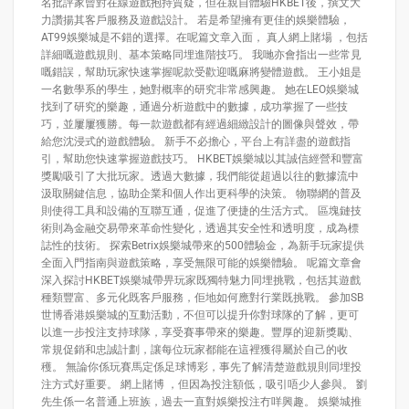
名批評家曾對在線遊戲抱持質疑，但在親自體驗HKBET後，撰文大
力讚揚其客戶服務及遊戲設計。 若是希望擁有更佳的娛樂體驗，
AT99娛樂城是不錯的選擇。在呢篇文章入面， 真人網上賭場 ，包括
詳細嘅遊戲規則、基本策略同埋進階技巧。 我哋亦會指出一些常見
嘅錯誤，幫助玩家快速掌握呢款受歡迎嘅麻將變體遊戲。 王小姐是
一名數學系的學生，她對概率的研究非常感興趣。 她在LEO娛樂城
找到了研究的樂趣，通過分析遊戲中的數據，成功掌握了一些技
巧，並屢屢獲勝。每一款遊戲都有經過細緻設計的圖像與聲效，帶
給您沈浸式的遊戲體驗。 新手不必擔心，平台上有詳盡的遊戲指
引，幫助您快速掌握遊戲技巧。 HKBET娛樂城以其誠信經營和豐富
獎勵吸引了大批玩家。透過大數據，我們能從超過以往的數據流中
汲取關鍵信息，協助企業和個人作出更科學的決策。 物聯網的普及
則使得工具和設備的互聯互通，促進了便捷的生活方式。 區塊鏈技
術則為金融交易帶來革命性變化，透過其安全性和透明度，成為標
誌性的技術。 探索Betrix娛樂城帶來的500體驗金，為新手玩家提供
全面入門指南與遊戲策略，享受無限可能的娛樂體驗。 呢篇文章會
深入探討HKBET娛樂城帶畀玩家既獨特魅力同埋挑戰，包括其遊戲
種類豐富、多元化既客戶服務，佢地如何應對行業既挑戰。 參加SB
世博香港娛樂城的互動活動，不但可以提升你對球隊的了解，更可
以進一步投注支持球隊，享受賽事帶來的樂趣。豐厚的迎新獎勵、
常規促銷和忠誠計劃，讓每位玩家都能在這裡獲得屬於自己的收
穫。 無論你係玩賽馬定係足球博彩，事先了解清楚遊戲規則同埋投
注方式好重要。 網上賭博 ，但因為投注額低，吸引唔少人參與。 劉
先生係一名普通上班族，過去一直對娛樂投注冇咩興趣。 娛樂城推