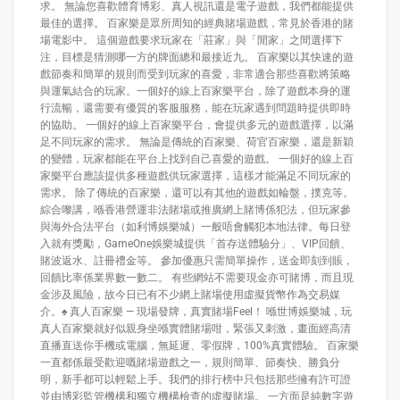
求。 無論您喜歡體育博彩、真人視訊還是電子遊戲，我們都能提供
最佳的選擇。 百家樂是眾所周知的經典賭場遊戲，常見於香港的賭
場電影中。 這個遊戲要求玩家在「莊家」與「閒家」之間選擇下
注，目標是猜測哪一方的牌面總和最接近九。 百家樂以其快速的遊
戲節奏和簡單的規則而受到玩家的喜愛，非常適合那些喜歡將策略
與運氣結合的玩家。一個好的線上百家樂平台，除了遊戲本身的運
行流暢，還需要有優質的客服服務，能在玩家遇到問題時提供即時
的協助。 一個好的線上百家樂平台，會提供多元的遊戲選擇，以滿
足不同玩家的需求。 無論是傳統的百家樂、荷官百家樂，還是新穎
的變體，玩家都能在平台上找到自己喜愛的遊戲。 一個好的線上百
家樂平台應該提供多種遊戲供玩家選擇，這樣才能滿足不同玩家的
需求。 除了傳統的百家樂，還可以有其他的遊戲如輪盤，撲克等。
綜合嚟講，喺香港營運非法賭場或推廣網上賭博係犯法，但玩家參
與海外合法平台（如利博娛樂城）一般唔會觸犯本地法律。每日登
入就有獎勵，GameOne娛樂城提供「首存送體驗分」、VIP回饋、
賭波返水、註冊禮金等。 參加優惠只需簡單操作，送金即刻到賬，
回饋比率係業界數一數二。 有些網站不需要現金亦可賭博，而且現
金涉及風險，故今日已有不少網上賭場使用虛擬貨幣作為交易媒
介。♠️ 真人百家樂 — 現場發牌，真實賭場Feel！ 喺世博娛樂城，玩
真人百家樂就好似親身坐喺實體賭場咁，緊張又刺激，畫面經高清
直播直送你手機或電腦，無延遲、零假牌，100%真實體驗。 百家樂
一直都係最受歡迎嘅賭場遊戲之一，規則簡單、節奏快、勝負分
明，新手都可以輕鬆上手。我們的排行榜中只包括那些擁有許可證
並由博彩監管機構和獨立機構檢查的虛擬賭場。 一方面是純數字遊