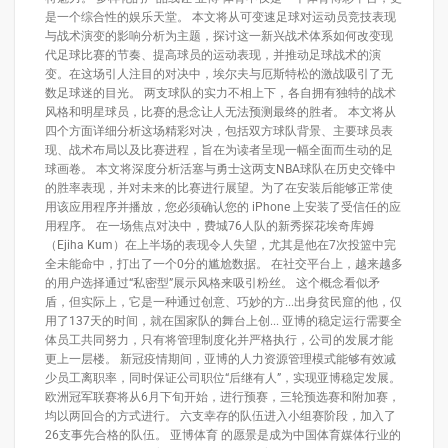
是一个综合性的娱乐天堂。 本文将从可变速足球对运动员竞技表现
与战术演变的影响分析为主题，探讨这一新兴战术体系如何改变现
代足球比赛的节奏、提高球员的运动表现，并推动足球战术的演
变。在这场引人注目的对决中，埃尔夫与厄斯特松的激战吸引了无
数足球迷的目光。 两支球队的实力不相上下，各自拥有独特的战术
风格和明星球员，比赛的悬念让人无法预测最终的胜者。 本文将从
四个方面详细分析这场精彩对决，包括双方球队背景、主要球员表
现、战术布局以及比赛进程，旨在为读者呈现一幅全面而生动的足
球画卷。 本文将深度分析活塞与勇士这两支NBA球队在历史交锋中
的胜率表现，并对未来的比赛进行展望。为了在安装后能够正常使
用该应用程序并播放，您必须确认您的 iPhone 上安装了受信任的应
用程序。 在一场焦点对决中，费城76人队的新秀探花埃奇库姆
（Ejiha Kum）在上半场的表现令人失望，尤其是他在7次投篮中完
全未能命中，打出了一个0分的尴尬数据。 在社交平台上，越来越多
的用户选择通过“私密型”展示风格来吸引粉丝。 这个概念看似矛
盾，但实际上，它是一种通过创意、巧妙的方...出身贫民窟的他，仅
用了137天的时间，就在国家队的舞台上创... 亚博的稳定运行需要全
体员工共同努力，只有将管理制度化并严格执行，公司的发展才能
更上一层楼。 新冠疫情期间，亚博的人力资源管理模式能够有效减
少员工离职率，同时保证公司职位“后继有人”，实现亚博稳定发展。
欧洲冠军联赛将从6月下旬开始，进行预赛，三轮预选赛和附加赛，
均以两回合的方式进行。 六支幸存的队伍进入小组赛阶段，加入了
26支事先合格的队伍。 亚博体育 的愿景是成为中国体育媒体行业的