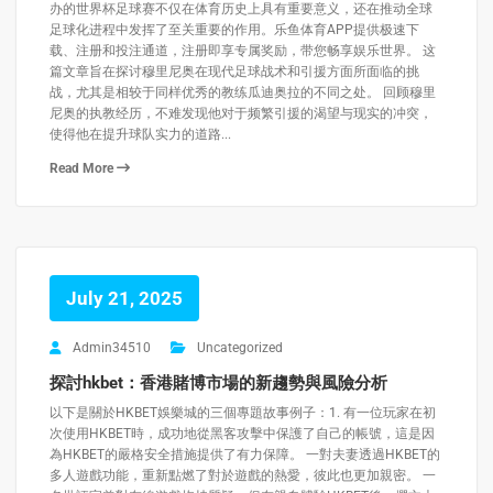
办的世界杯足球赛不仅在体育历史上具有重要意义，还在推动全球
足球化进程中发挥了至关重要的作用。乐鱼体育APP提供极速下
载、注册和投注通道，注册即享专属奖励，带您畅享娱乐世界。 这
篇文章旨在探讨穆里尼奥在现代足球战术和引援方面所面临的挑
战，尤其是相较于同样优秀的教练瓜迪奥拉的不同之处。 回顾穆里
尼奥的执教经历，不难发现他对于频繁引援的渴望与现实的冲突，
使得他在提升球队实力的道路...
Read More
July 21, 2025
Admin34510
Uncategorized
探討hkbet：香港賭博市場的新趨勢與風險分析
以下是關於HKBET娛樂城的三個專題故事例子：1. 有一位玩家在初
次使用HKBET時，成功地從黑客攻擊中保護了自己的帳號，這是因
為HKBET的嚴格安全措施提供了有力保障。 一對夫妻透過HKBET的
多人遊戲功能，重新點燃了對於遊戲的熱愛，彼此也更加親密。 一