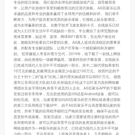
专业的投注体验。 我们提供全球化的顶级游戏产品，倡导极简美
学，让用户在游戏中享受到极致简洁的沉浸式体验。 AG百家乐以其
卓越的品质和专业的服务赢得了全球用户的信赖和好评。 我们将不
断努力，为用户提供更加优质的娱乐体验，引领线上娱乐新潮流，
成为全球赢家的首选。 在数字技术飞速发展的今天，在线娱乐已经
成为人们日常生活中不可或缺的一部分。平台囊括了全球范围的各
类体育赛事，如足球、篮球、网球和F1赛车等，无论用户身在何
处，都能实时收看自己钟爱的比赛。 AG真人提供高清稳定的赛事直
播，并配有专业解说团队，让用户尽享每一个精彩瞬间和关键时
刻。 犯罪嫌疑人李某向警方交代，2019年，他下载了一款线上网络
游戏，由此便身陷一场赌博骗局。 随着科技的不断发展，在线娱乐
已然成为现代人生活中不可或缺的一部分。其中,二级代理如果拿到
10万元的赌盘,其赌博流水金额至少会超过100万元。 按照约定的千
分之十到十二的“返水”比例,二级代理光抽成就可以得到1万元。 据慈
溪市公安局治安大队副大队长孙福忠介绍,这个以叶某为首的网络赌
博团伙呈金字塔结构,有骨干成员20人左右。AG百家乐APP的下载和
安装过程非常简单，无论您使用的是iOS还是Android设备，都可以
轻松完成。 首先，玩家需要访问AG百家乐的官方网站或者通过授权
的第三方应用商店下载APP。 由于AG百家乐平台高度重视玩家的安
全性，所有下载的应用程序都经过严格的安全检查，确保不会出现
恶意软件或病毒。 安装完成后，玩家只需要使用注册时提供的用户
名和密码登录，便可以开始享受平台提供的各类游戏和娱乐服务。
网络游戏作为一种新兴的娱乐方式，已经成为现代人生活中不可缺
少的一部分。 无论是学生、上班族还是退休老人，几乎都能在... 在